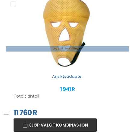
Legg til i bestillingen
Ansiktsadapter
1 941 R
Totalt antall
11 760
R
KJØP VALGT KOMBINASJON