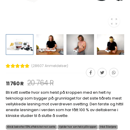
(28607 Anmeldelser)
20 764 R
11 760 R
Bli kvitt svette hvor som helst på kroppen med en helt ny
teknologi som bygger på grunnlaget for det siste tiårets mest
vellykkede løsning mot overdreven svetting. Den første og hittil
eneste løsningen i verden som har fått 100 % av deltakerne i
kliniske studier til å slutte å svette.
Klinisk bekreftet 100% effektivitet mot svette
Gjelder hvor som helst på kroppen
Enkel å betjene