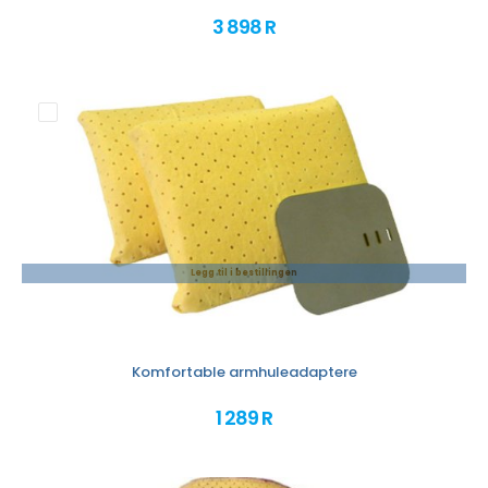
3 898 R
Legg til i bestillingen
Komfortable armhuleadaptere
1 289 R