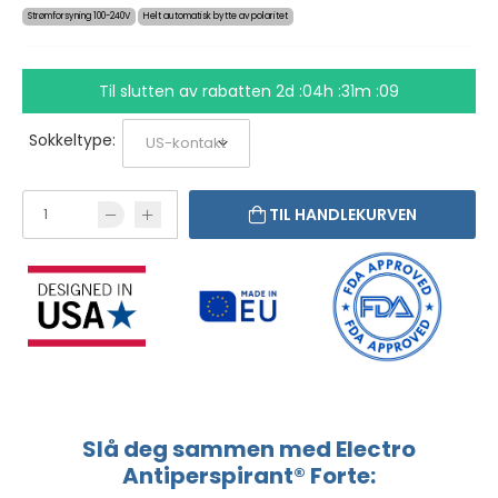
Strømforsyning 100-240V
Helt automatisk bytte av polaritet
Til slutten av rabatten
2d :04h :31m :09
Sokkeltype:
TIL HANDLEKURVEN
Slå deg sammen med Electro
Antiperspirant® Forte: