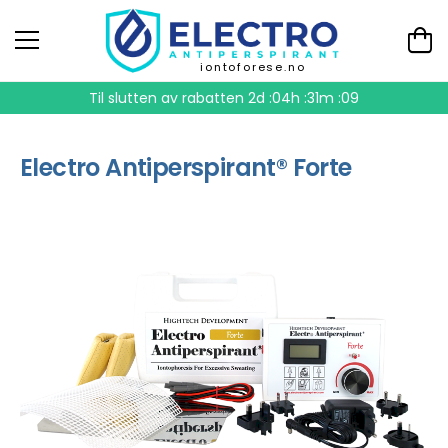
iontoforese.no
Til slutten av rabatten
2d :04h :31m :09
Electro Antiperspirant® Forte