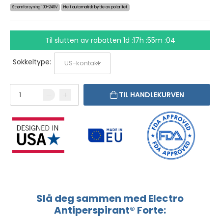
Strømforsyning 100-240V
Helt automatisk bytte av polaritet
Til slutten av rabatten
1d :17h :55m :03
Sokkeltype:
TIL HANDLEKURVEN
Slå deg sammen med Electro
Antiperspirant® Forte: