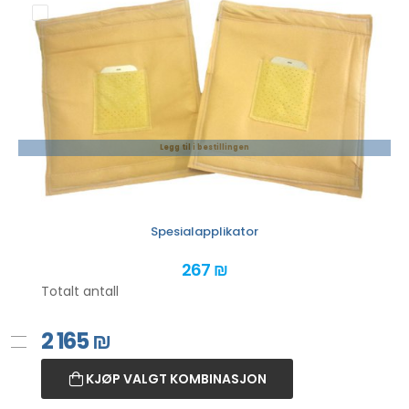
Legg til i bestillingen
Spesialapplikator
267 ₪
Totalt antall
2 165
₪
KJØP VALGT KOMBINASJON