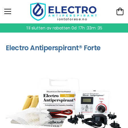
iontoforese.no
Til slutten av rabatten
0d :17h :33m :34
Electro Antiperspirant® Forte