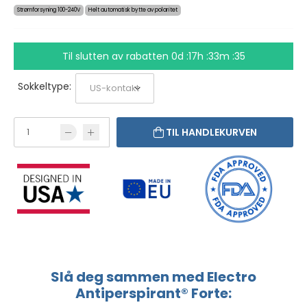
Strømforsyning 100-240V
Helt automatisk bytte av polaritet
Til slutten av rabatten
0d :17h :33m :34
Sokkeltype:
TIL HANDLEKURVEN
Slå deg sammen med Electro
Antiperspirant® Forte: