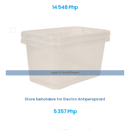
14 548 Php
Legg til i bestillingen
Store beholdere for Electro Antiperspirant
5 357 Php