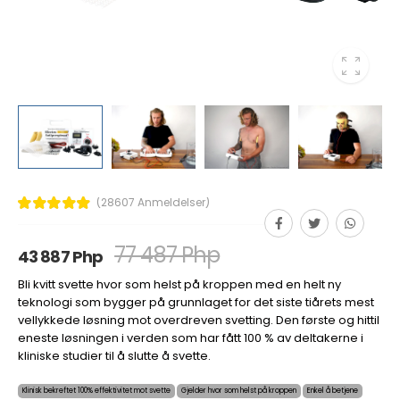
(28607 Anmeldelser)
77 487 Php
43 887 Php
Bli kvitt svette hvor som helst på kroppen med en helt ny
teknologi som bygger på grunnlaget for det siste tiårets mest
vellykkede løsning mot overdreven svetting. Den første og hittil
eneste løsningen i verden som har fått 100 % av deltakerne i
kliniske studier til å slutte å svette.
Klinisk bekreftet 100% effektivitet mot svette
Gjelder hvor som helst på kroppen
Enkel å betjene