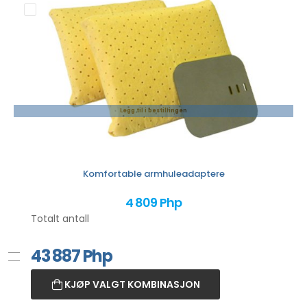
Legg til i bestillingen
Komfortable armhuleadaptere
4 809 Php
Totalt antall
43 887
Php
KJØP VALGT KOMBINASJON