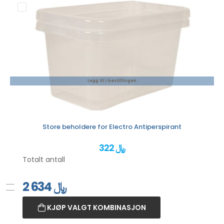
Legg til i bestillingen
Store beholdere for Electro Antiperspirant
322 ﷼
Totalt antall
2 634
﷼
KJØP VALGT KOMBINASJON