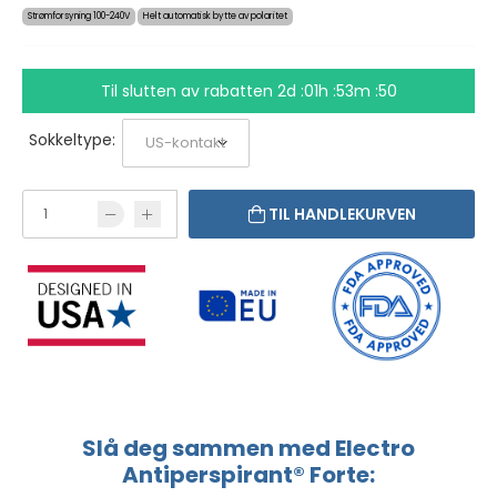
Strømforsyning 100-240V
Helt automatisk bytte av polaritet
Til slutten av rabatten
2d :01h :53m :49
Sokkeltype:
TIL HANDLEKURVEN
Slå deg sammen med Electro
Antiperspirant® Forte: