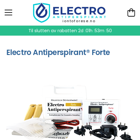
iontoforese.no
Til slutten av rabatten
2d :01h :53m :49
Electro Antiperspirant® Forte