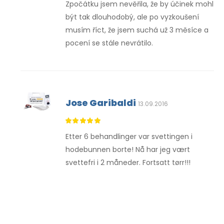
Zpočátku jsem nevěřila, že by účinek mohl
být tak dlouhodobý, ale po vyzkoušení
musím říct, že jsem suchá už 3 měsíce a
pocení se stále nevrátilo.
Jose Garibaldi
13.09.2016
Etter 6 behandlinger var svettingen i
hodebunnen borte! Nå har jeg vært
svettefri i 2 måneder. Fortsatt tørr!!!