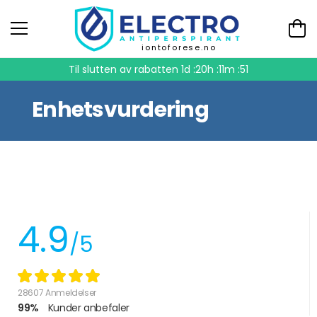
iontoforese.no
Til slutten av rabatten
1d :20h :11m :51
Enhetsvurdering
4.9
/5
28607 Anmeldelser
99%
Kunder anbefaler