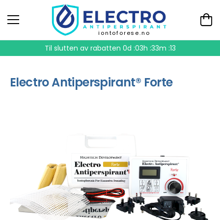
iontoforese.no
Til slutten av rabatten
0d :03h :33m :13
Electro Antiperspirant® Forte