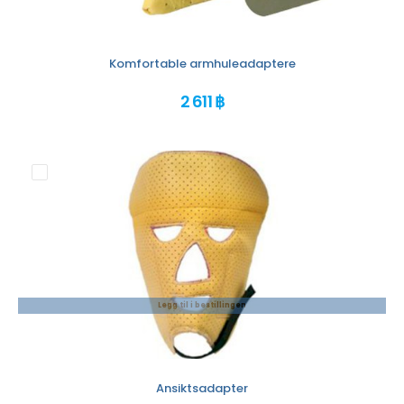
Komfortable armhuleadaptere
2 611 ฿
Legg til i bestillingen
Ansiktsadapter