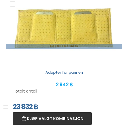
Legg til i bestillingen
Adapter for pannen
2 942 ฿
Totalt antall
23 832
฿
KJØP VALGT KOMBINASJON