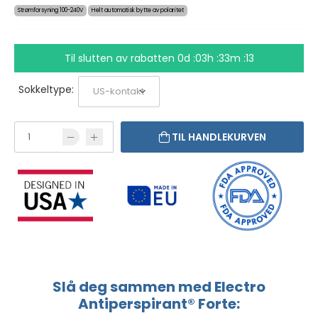
Strømforsyning 100-240V
Helt automatisk bytte av polaritet
Til slutten av rabatten
0d :03h :33m :13
Sokkeltype:
TIL HANDLEKURVEN
Slå deg sammen med Electro
Antiperspirant® Forte: