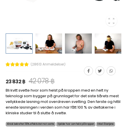
(28613 Anmeldelser)
42 078 ฿
23 832 ฿
Bli kvitt svette hvor som helst på kroppen med en helt ny
teknologi som bygger på grunnlaget for det siste tiårets mest
vellykkede løsning mot overdreven svetting. Den første og hittil
eneste løsningen i verden som har fått 100 % av deltakerne i
kliniske studier til å slutte å svette.
Klinisk bekreftet 100% effektivitet mot svette
Gjelder hvor som helst på kroppen
Enkel å betjene