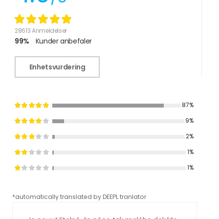
28613 Anmeldelser
99%
Kunder anbefaler
Enhetsvurdering
87%
9%
2%
1%
1%
*automatically translated by DEEPL tranlator
*aut