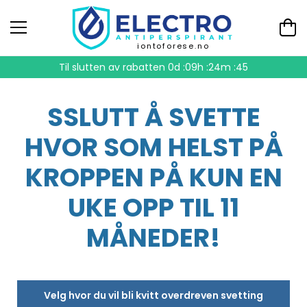
iontoforese.no
Til slutten av rabatten
0d :09h :24m :44
SSLUTT Å SVETTE
HVOR SOM HELST PÅ
KROPPEN PÅ KUN EN
UKE OPP TIL 11
MÅNEDER!
Velg hvor du vil bli kvitt overdreven svetting