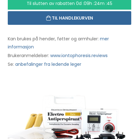
Til slutten av rabatten
0d :09h :24m :44
TIL HANDLEKURVEN
Kan brukes på hender, føtter og armhuler:
mer
informasjon
Brukeranmeldelser:
www.iontophoresis.reviews
Se:
anbefalinger fra ledende leger