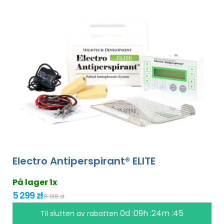
Electro Antiperspirant® ELITE
På lager 1x
5 299 zł
8 138 zł
0d :09h :24m :44
Til slutten av rabatten