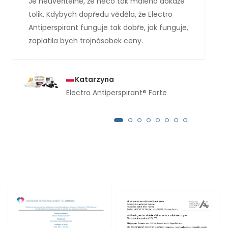
Je neuvěřitelné, že něco tak malého dokáže
tolik. Kdybych dopředu věděla, že Electro
Antiperspirant funguje tak dobře, jak funguje,
zaplatila bych trojnásobek ceny.
Katarzyna
Electro Antiperspirant® Forte