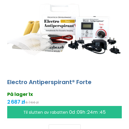
Electro Antiperspirant® Forte
På lager 1x
2 687 zł
4 744 zł
0d :09h :24m :44
Til slutten av rabatten