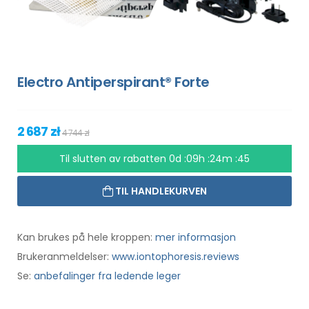
Electro Antiperspirant® Forte
2 687 zł
4 744 zł
Til slutten av rabatten
0d :09h :24m :44
TIL HANDLEKURVEN
Kan brukes på hele kroppen:
mer informasjon
Brukeranmeldelser:
www.iontophoresis.reviews
Se:
anbefalinger fra ledende leger