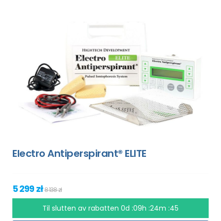
Electro Antiperspirant® ELITE
5 299 zł
8 138 zł
Til slutten av rabatten
0d :09h :24m :44