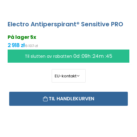
Electro Antiperspirant® Sensitive PRO
På lager 5x
2 918 zł
6 107 zł
0d :09h :24m :44
Til slutten av rabatten
TIL HANDLEKURVEN