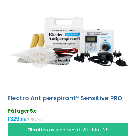
Electro Antiperspirant® Sensitive PRO
På lager 5x
1 329 лв
2 782 лв
1d :21h :19m :24
Til slutten av rabatten