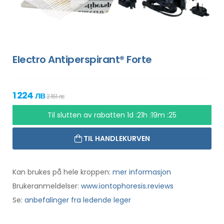
Electro Antiperspirant® Forte
1 224 лв
2 161 лв
Til slutten av rabatten
1d :21h :19m :24
TIL HANDLEKURVEN
Kan brukes på hele kroppen:
mer informasjon
Brukeranmeldelser:
www.iontophoresis.reviews
Se:
anbefalinger fra ledende leger