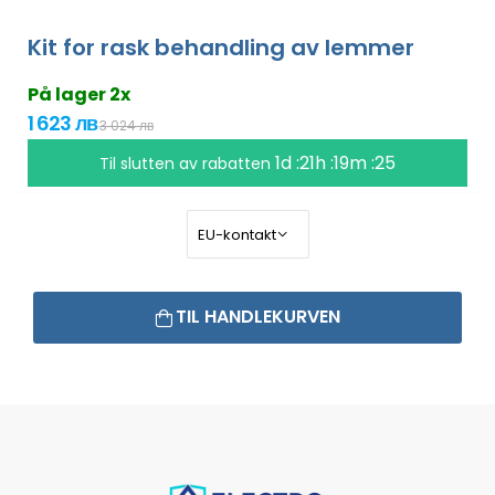
Kit for rask behandling av lemmer
På lager 2x
1 623 лв
3 024 лв
1d :21h :19m :24
Til slutten av rabatten
TIL HANDLEKURVEN