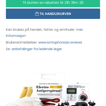
Til slutten av rabatten
1d :21h :19m :24
TIL HANDLEKURVEN
Kan brukes på hender, føtter og armhuler:
mer
informasjon
Brukeranmeldelser:
www.iontophoresis.reviews
Se:
anbefalinger fra ledende leger