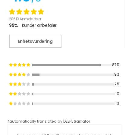
28613 Anmeldelser
99%
Kunder anbefaler
Enhetsvurdering
87%
9%
2%
1%
1%
*automatically translated by DEEPL tranlator
*aut