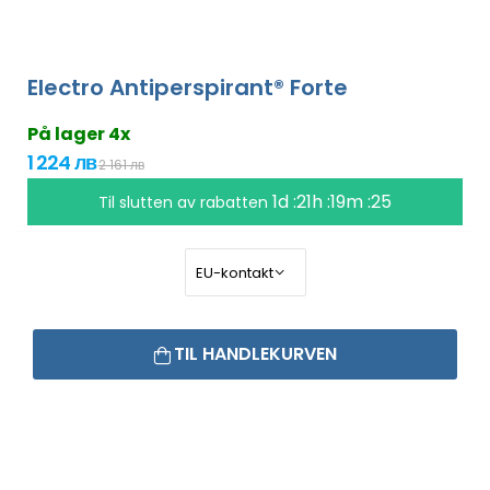
Electro Antiperspirant® Forte
På lager 4x
1 224 лв
2 161 лв
1d :21h :19m :24
Til slutten av rabatten
TIL HANDLEKURVEN