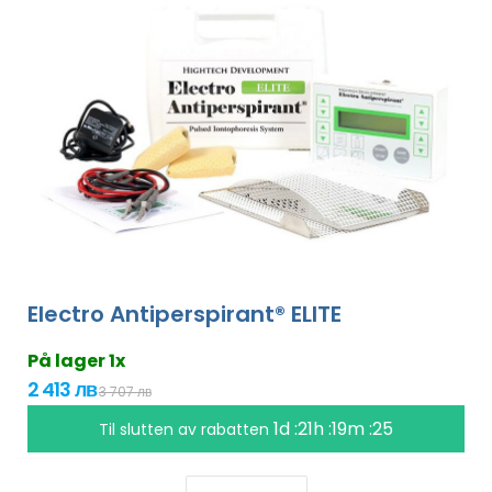
Electro Antiperspirant® ELITE
På lager 1x
2 413 лв
3 707 лв
1d :21h :19m :24
Til slutten av rabatten