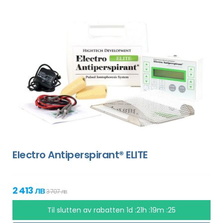
Electro Antiperspirant® ELITE
2 413 лв
3 707 лв
Til slutten av rabatten
1d :21h :19m :24