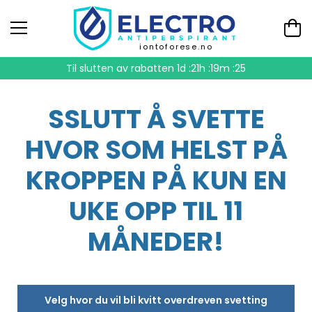
iontoforese.no
Til slutten av rabatten
1d :21h :19m :24
SSLUTT Å SVETTE
HVOR SOM HELST PÅ
KROPPEN PÅ KUN EN
UKE OPP TIL 11
MÅNEDER!
Velg hvor du vil bli kvitt overdreven svetting