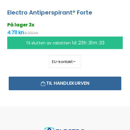
Electro Antiperspirant® Forte
På lager 3x
4 711 kn
8 319 kn
1d :23h :31m :32
Til slutten av rabatten
TIL HANDLEKURVEN