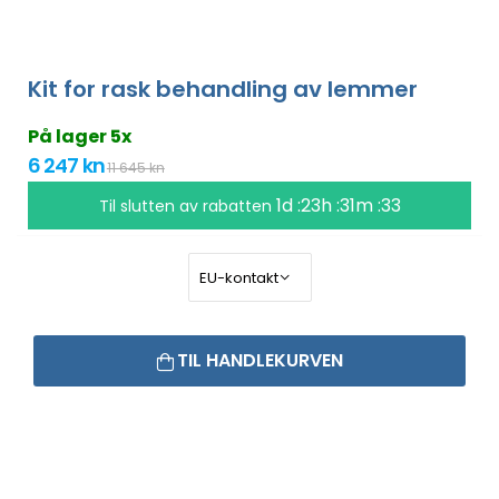
Kit for rask behandling av lemmer
På lager 5x
6 247 kn
11 645 kn
1d :23h :31m :32
Til slutten av rabatten
TIL HANDLEKURVEN