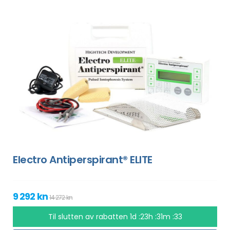
Electro Antiperspirant® ELITE
9 292 kn
14 272 kn
Til slutten av rabatten
1d :23h :31m :32