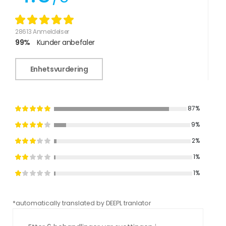
28613 Anmeldelser
99%
Kunder anbefaler
Enhetsvurdering
87%
9%
2%
1%
1%
*automatically translated by DEEPL tranlator
*aut