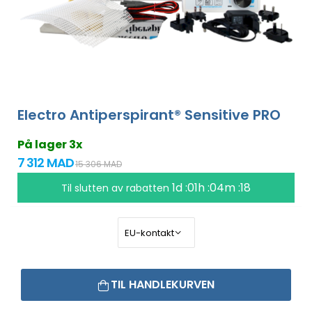
Electro Antiperspirant® Sensitive PRO
På lager 3x
7 312 MAD
15 306 MAD
1d :01h :04m :18
Til slutten av rabatten
TIL HANDLEKURVEN