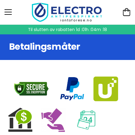
iontoforese.no
Til slutten av rabatten
1d :01h :04m :18
Betalingsmåter