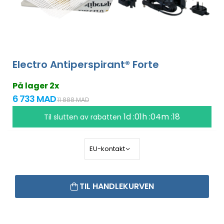
Electro Antiperspirant® Forte
På lager 2x
6 733 MAD
11 888 MAD
1d :01h :04m :18
Til slutten av rabatten
TIL HANDLEKURVEN