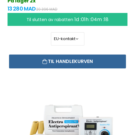
På lager 2x
13 280 MAD
20 396 MAD
1d :01h :04m :18
Til slutten av rabatten
TIL HANDLEKURVEN