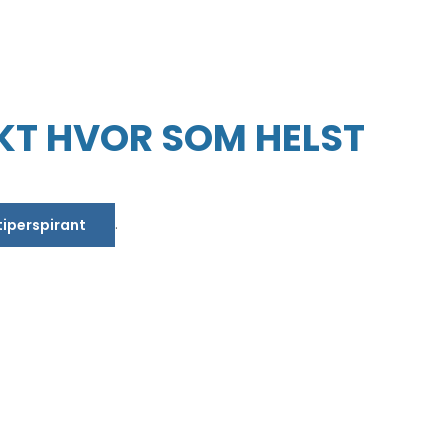
KT HVOR SOM HELST
.
tiperspirant