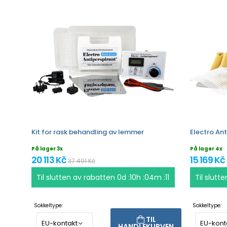
Kit for rask behandling av lemmer
Electro Ant
På lager 3x
På lager 4x
20 113 Kč
15 169 Kč
37 491 Kč
Til slutten av rabatten
0d :10h :04m :11
Til slutt
Sokkeltype:
Sokkeltype:
TIL
HANDLEKURVEN