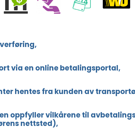
verføring,
ort via en online betalingsportal,
nter hentes fra kunden av transportø
en oppfyller vilkårene til avbetalin
ørens nettsted),