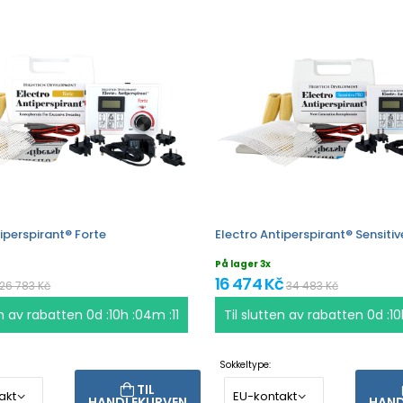
iperspirant® Forte
Electro Antiperspirant® Sensiti
På lager 3x
16 474 Kč
26 783 Kč
34 483 Kč
en av rabatten
0d :10h :04m :11
Til slutten av rabatten
0d :10
Sokkeltype:
TIL
HANDLEKURVEN
HAND