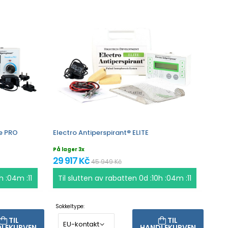
ve PRO
Electro Antiperspirant® ELITE
På lager 3x
29 917 Kč
45 949 Kč
h :04m :11
Til slutten av rabatten
0d :10h :04m :11
Sokkeltype:
TIL
TIL
LEKURVEN
HANDLEKURVEN