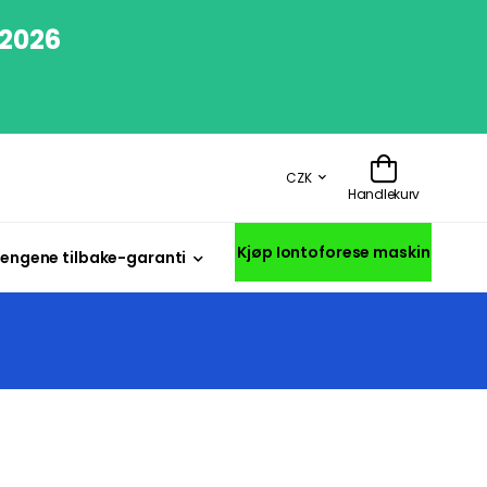
/2026
CZK
Handlekurv
Kjøp Iontoforese maskin
engene tilbake-garanti