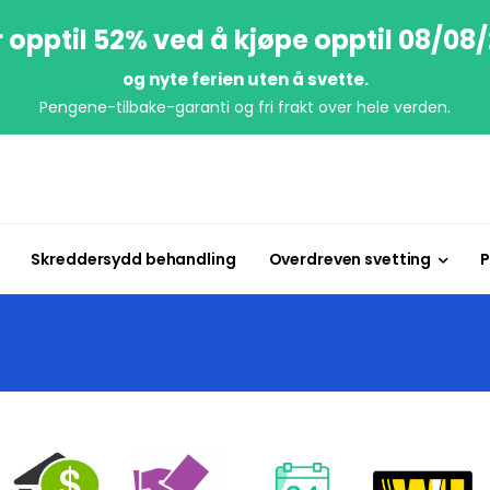
 opptil 52% ved å kjøpe opptil 08/08
og nyte ferien uten å svette.
Pengene-tilbake-garanti og fri frakt over hele verden.
Skreddersydd behandling
Overdreven svetting
P