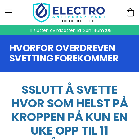
iontoforese.no
Til slutten av rabatten
1d :20h :46m :07
HVORFOR OVERDREVEN
SVETTING FOREKOMMER
SSLUTT Å SVETTE
HVOR SOM HELST PÅ
KROPPEN PÅ KUN EN
UKE OPP TIL 11