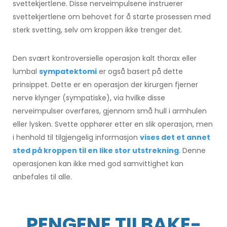
svettekjertlene. Disse nerveimpulsene instruerer
svettekjertlene om behovet for å starte prosessen med
sterk svetting, selv om kroppen ikke trenger det.
Den svært kontroversielle operasjon kalt thorax eller
lumbal
sympatektomi
er også basert på dette
prinsippet. Dette er en operasjon der kirurgen fjerner
nerve klynger (sympatiske), via hvilke disse
nerveimpulser overføres, gjennom små hull i armhulen
eller lysken. Svette opphører etter en slik operasjon, men
i henhold til tilgjengelig informasjon
vises det et annet
sted på kroppen til en like stor utstrekning
. Denne
operasjonen kan ikke med god samvittighet kan
anbefales til alle.
PENGENE TILBAKE-