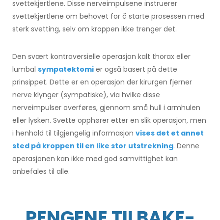
svettekjertlene. Disse nerveimpulsene instruerer
svettekjertlene om behovet for å starte prosessen med
sterk svetting, selv om kroppen ikke trenger det.
Den svært kontroversielle operasjon kalt thorax eller
lumbal
sympatektomi
er også basert på dette
prinsippet. Dette er en operasjon der kirurgen fjerner
nerve klynger (sympatiske), via hvilke disse
nerveimpulser overføres, gjennom små hull i armhulen
eller lysken. Svette opphører etter en slik operasjon, men
i henhold til tilgjengelig informasjon
vises det et annet
sted på kroppen til en like stor utstrekning
. Denne
operasjonen kan ikke med god samvittighet kan
anbefales til alle.
PENGENE TILBAKE-