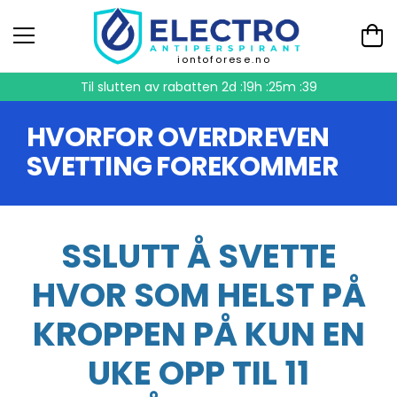
iontoforese.no
Til slutten av rabatten
2d :19h :25m :39
HVORFOR OVERDREVEN
SVETTING FOREKOMMER
SSLUTT Å SVETTE
HVOR SOM HELST PÅ
KROPPEN PÅ KUN EN
UKE OPP TIL 11