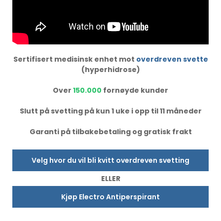
Sertifisert medisinsk enhet mot
overdreven svette
(hyperhidrose)
Over
150.000
fornøyde kunder
Slutt på svetting på kun 1 uke i opp til 11 måneder
Garanti på tilbakebetaling og gratisk frakt
Velg hvor du vil bli kvitt overdreven svetting
ELLER
Kjøp Electro Antiperspirant