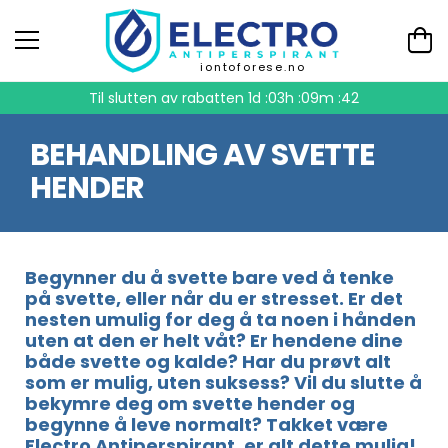
iontoforese.no
Til slutten av rabatten
1d :03h :09m :42
BEHANDLING AV SVETTE
HENDER
Begynner du å svette bare ved å tenke
på svette, eller når du er stresset. Er det
nesten umulig for deg å ta noen i hånden
uten at den er helt våt? Er hendene dine
både svette og kalde? Har du prøvt alt
som er mulig, uten suksess? Vil du slutte å
bekymre deg om svette hender og
begynne å leve normalt? Takket være
Electro Antiperspirant, er alt dette mulig!