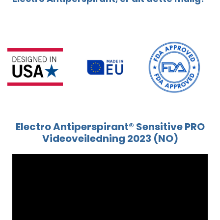
Electro Antiperspirant® Sensitive PRO
Videoveiledning 2023 (NO)