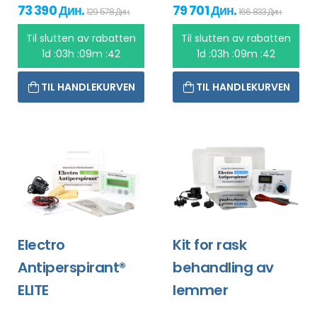
73 390 Дин.
79 701 Дин.
129 578 Дин.
166 833 Дин.
Til slutten av rabatten
Til slutten av rabatten
1d :03h :09m :42
1d :03h :09m :42
TIL HANDLEKURVEN
TIL HANDLEKURVEN
Electro
Kit for rask
Antiperspirant®
behandling av
ELITE
lemmer