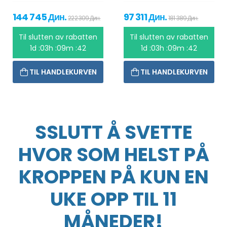
144 745 Дин.
97 311 Дин.
222 309 Дин.
181 389 Дин.
Til slutten av rabatten
Til slutten av rabatten
1d :03h :09m :42
1d :03h :09m :42
TIL HANDLEKURVEN
TIL HANDLEKURVEN
SSLUTT Å SVETTE
HVOR SOM HELST PÅ
KROPPEN PÅ KUN EN
UKE OPP TIL 11
MÅNEDER!