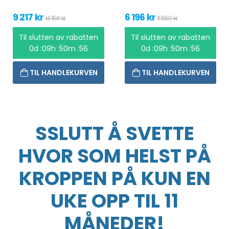
9 217 kr
6 196 kr
14 156 kr
11 550 kr
Til slutten av rabatten
Til slutten av rabatten
0d :09h :50m :56
0d :09h :50m :56
TIL HANDLEKURVEN
TIL HANDLEKURVEN
SSLUTT Å SVETTE
HVOR SOM HELST PÅ
KROPPEN PÅ KUN EN
UKE OPP TIL 11
MÅNEDER!