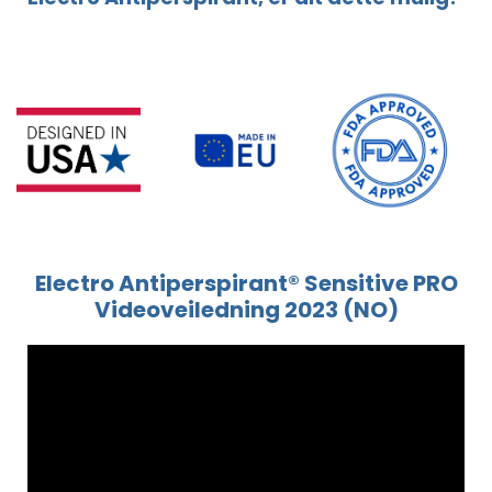
Electro Antiperspirant® Sensitive PRO
Videoveiledning 2023 (NO)