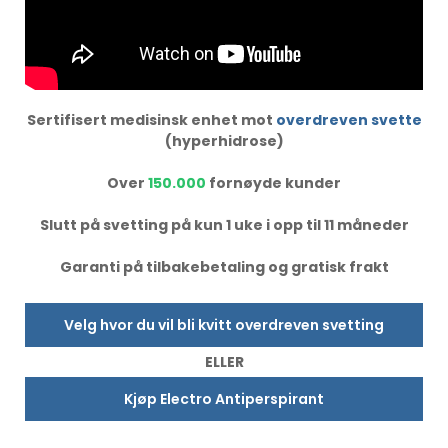
Sertifisert medisinsk enhet mot
overdreven svette
(hyperhidrose)
Over
150.000
fornøyde kunder
Slutt på svetting på kun 1 uke i opp til 11 måneder
Garanti på tilbakebetaling og gratisk frakt
Velg hvor du vil bli kvitt overdreven svetting
ELLER
Kjøp Electro Antiperspirant