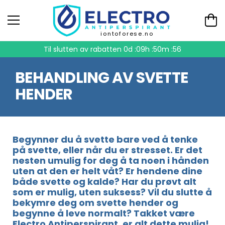
iontoforese.no
Til slutten av rabatten
0d :09h :50m :56
BEHANDLING AV SVETTE
HENDER
Begynner du å svette bare ved å tenke
på svette, eller når du er stresset. Er det
nesten umulig for deg å ta noen i hånden
uten at den er helt våt? Er hendene dine
både svette og kalde? Har du prøvt alt
som er mulig, uten suksess? Vil du slutte å
bekymre deg om svette hender og
begynne å leve normalt? Takket være
Electro Antiperspirant, er alt dette mulig!