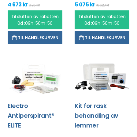
4 673 kr
5 075 kr
8 251 kr
10 623 kr
Til slutten av rabatten
Til slutten av rabatten
0d :09h :50m :56
0d :09h :50m :56
TIL HANDLEKURVEN
TIL HANDLEKURVEN
Electro
Kit for rask
Antiperspirant®
behandling av
ELITE
lemmer