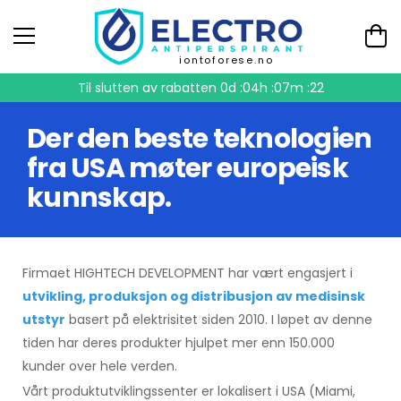
iontoforese.no
Til slutten av rabatten
0d :04h :07m :21
Der den beste teknologien
fra USA møter europeisk
kunnskap.
Firmaet HIGHTECH DEVELOPMENT har vært engasjert i
utvikling, produksjon og distribusjon av medisinsk
utstyr
basert på elektrisitet siden 2010. I løpet av denne
tiden har deres produkter hjulpet mer enn 150.000
kunder over hele verden.
Vårt produktutviklingssenter er lokalisert i USA (Miami,