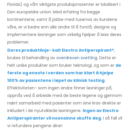
Florida) og vårt viktigste produksjonssenter er lokalisert i
Den europeiske union. Med erfaring fra begge
kontinentene, samt å jobbe med tusenvis av kundene
våre, er vi bedre enn alle andre til å forstå, designe og
implementere løsninger som virkelig hjelper å løse deres
problemer.
Deres produktlinje- kalt Electro Antiperspirant®
,
brukes til behandling av
overdreven svetting
. Dette er
helt unike produkter som bruker teknologi, og som er
de
første og eneste i verden som har klart å hjelpe
100% av pasientene i løpet av klinisk testing
.
Effektiviteten- som ingen andre finner løsninger på,
oppnås ved å arbeide med de beste legene og gjennom
nært samarbeid med pasienter som sine krav direkte er
inkludert i de nyutviklede løsningene.
Ingen av Electro
Antiperspiranter vil noensinne skuffe deg
. I så fall vil
vi refundere pengene dine!