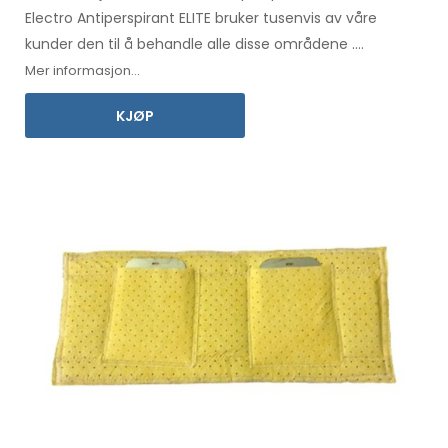
Electro Antiperspirant ELITE bruker tusenvis av våre
kunder den til å behandle alle
disse
områdene
.
Bruksanvisning
på ditt eget språk
følger med.
Mer informasjon...
KJØP