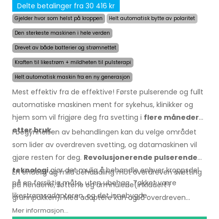
Delte betalinger fra 30 416 kr
Gjelder hvor som helst på kroppen
Helt automatisk bytte av polaritet
Den sterkeste maskinen i hele verden
Drevet av både batterier og strømnettet
Kraften til likestrøm + mildheten til pulsterapi
Helt automatisk maskin fra en ny generasjon
Mest effektiv fra de effektive! Første pulserende og fullt
automatiske maskinen ment for sykehus, klinikker og
hjem som vil frigjøre deg fra svetting i
flere måneder
etter bruk
.
I begynnelsen av behandlingen kan du velge området
som lider av overdreven svetting, og datamaskinen vil
gjøre resten for deg.
Revolusjonerende pulserende
teknologi
gjør det mulig å behandle enhver kroppsdel
En endelig og mild behandling mot overdreven svetting
på en forsiktig måte, uten ubehag. Takket være
på hendene, føttene og armhulene(inkludert i
likestrømsadapteren, og det innebygde
grunnpakken). Med adaptere kan også overdreven
høykapasitetsbatteriet, vil du aldri bli overrasket av
svette på hodet, pannen, ryggen, rumpen, brystet,
Mer informasjon...