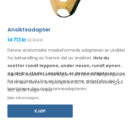
Ansiktsadapter
14 713 kr
23 368 kr
Denne anatomiske maskeformede adapteren er utviklet
for behandling av fremre del av ansiktet.
Hvis du
svetter
rundt
leppene, under nesen, rundt øynene
og andre steder
i ansiktet
,
er
denne adapteren
noe
Den kan brukes i kombinasjon med Electro Antiperspirant
for deg.
Hvis
du
har en
høyere panne, anbefales det å
Forte eller Electro Antiperspirant ELITE.
Bruksanvisning
på
kombinere den
med panneadapteren
.
ditt
språk følger med.
Mer informasjon...
KJØP