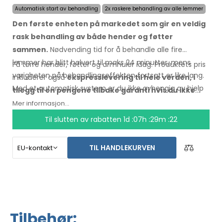
Automatisk start av behandling
2x raskere behandling av alle lemmer
Den første enheten på markedet som gir en veldig
rask behandling av både hender og føtter
sammen.
Nødvending tid for å behandle alle fire
lemmer har blitt halvert til maks 24 minutter, mens
Få tørre hender, føtter og armhuler idag. Produktets pris
varigheten på behandlingseffekten fortsatt er like lang.
inkluderer også
ekspresslevering til hele verden, i
Med et automatisk system er du ikke avhengig av hjelp
tilegg til en pengene tilbake garanti hvis du ikke
fra en annen person.
skulle bli fornøyd
. Bruksanvisningen er på ditt språk.
Mer informasjon...
Til slutten av rabatten
1d :07h :29m :21
TIL HANDLEKURVEN
Tilbehør: