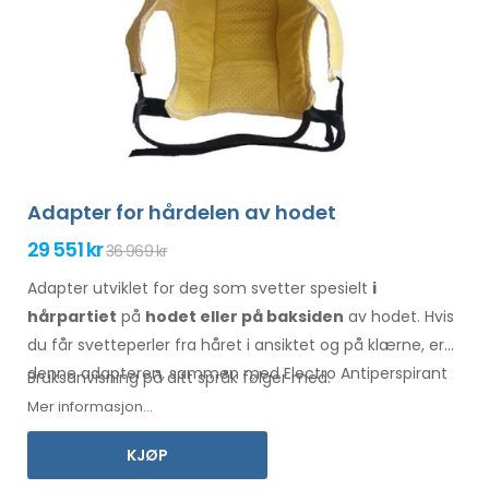
Adapter for hårdelen av hodet
29 551 kr
36 969 kr
Adapter utviklet for deg som svetter spesielt
i
hårpartiet
på
hodet eller på baksiden
av hodet. Hvis
du får svetteperler
fra håret
i ansiktet
og på klærne
, er
denne adapteren, sammen med Electro Antiperspirant
Bruksanvisning på ditt språk følger med.
Forte eller Electro Antiperspirant ELITE, noe for deg.
Mer informasjon...
KJØP