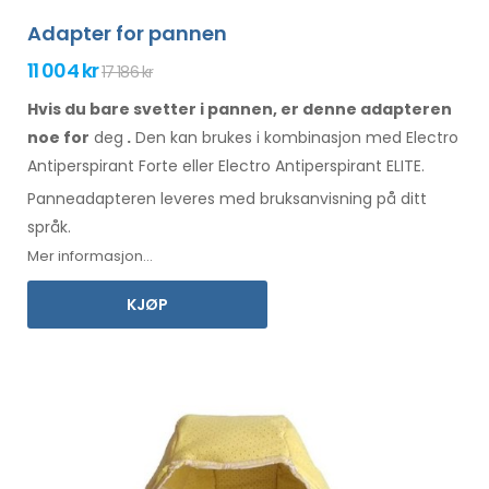
Adapter for pannen
11 004 kr
17 186 kr
Hvis du bare svetter i pannen, er denne adapteren
noe for
deg
.
Den
kan
brukes
i kombinasjon
med Electro
Antiperspirant Forte eller Electro Antiperspirant ELITE.
Panneadapteren
leveres med
bruksanvisning
på ditt
språk
.
Mer informasjon...
KJØP