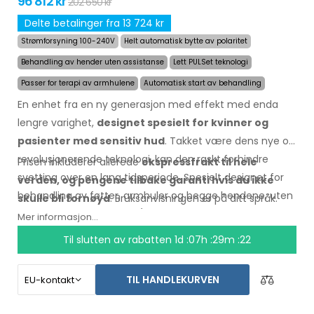
96 812 kr
202 650 kr
Delte betalinger fra 13 724 kr
Strømforsyning 100-240V
Helt automatisk bytte av polaritet
Behandling av hender uten assistanse
Lett PULSet teknologi
Passer for terapi av armhulene
Automatisk start av behandling
En enhet fra en ny generasjon med effekt med enda
lengre varighet,
designet spesielt for kvinner og
pasienter med sensitiv hud
. Takket være dens nye og
revolusjonerende teknologi, kan den raskt forhindre
Prisen inkluderer allerede
ekspressfrakt til hele
svetting over en lang tidsperiode. Spesielt designet for
verden, og pengene tilbake garanti hvis du ikke
behandling av føtter, armhuler og begge hendene, uten
skulle bli fornøyd
. Bruksanvisningen er på ditt språk.
hjelp fra andre personer (alt dette er inkludert i
Mer informasjon...
grunnpakken).
Til slutten av rabatten
1d :07h :29m :21
TIL HANDLEKURVEN